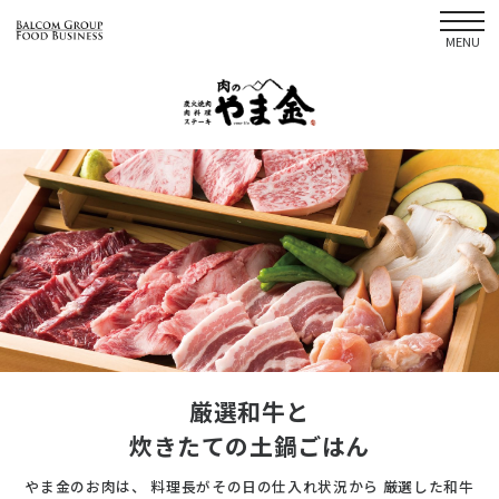
MENU
厳選和牛と
炊きたての土鍋ごはん
やま金のお肉は、
料理長がその日の仕入れ状況から
厳選した和牛